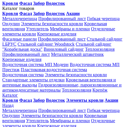
Кровля
Фасад
Забор
Водосток
Каталог товаров
Кровля
Фасад
Забор
Водосток
Акции
Металлочерепица
Профилированный лист
Гибкая черепица
Ондулин
Элементы безопасности кровли
Кровельная
вентиляция
Утеплитель
Мембраны и пленки
Отделочные
элементы кровли
Крепежные изделия
Фасадные панели
Профилированный лист
Стальной сайдинг
LБРУС
Стальной сайдинг Woodstock
Стальной сайдинг
"Корабельная доска"
Виниловый сайдинг
Теплоизоляция
Профилированный лист
Металлический штакетник
Крепежные изделия
Водосточная система МП Модерн
Водосточная система МП
Престиж
Пластиковая водосточная система
Водосточная система
Элементы безопасности кровли
Стандартные элементы отделки
Кровельная вентиляция и
антенные выходы
Гидроизоляционные, пароизоляционные и
антиконденсатные материалы
Теплоизоляция
Крепёж
Каталог
Кровля
Фасад
Забор
Водосток
Элементы кровли
Акции
Назад
Металлочерепица
Профилированный лист
Гибкая черепица
Ондулин
Элементы безопасности кровли
Кровельная
вентиляция
Утеплитель
Мембраны и пленки
Отделочные
элементы кровли
Крепежные изделия