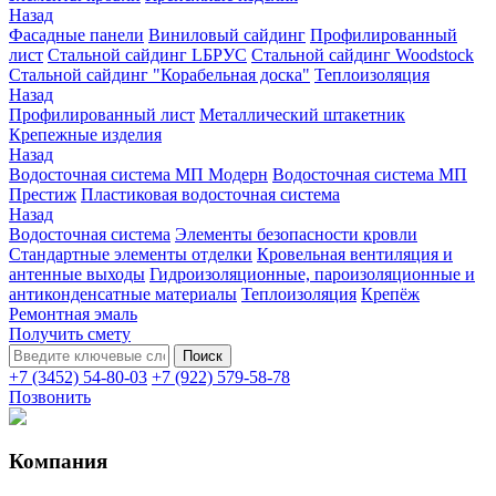
Назад
Фасадные панели
Виниловый сайдинг
Профилированный
лист
Стальной сайдинг LБРУС
Стальной сайдинг Woodstock
Стальной сайдинг "Корабельная доска"
Теплоизоляция
Назад
Профилированный лист
Металлический штакетник
Крепежные изделия
Назад
Водосточная система МП Модерн
Водосточная система МП
Престиж
Пластиковая водосточная система
Назад
Водосточная система
Элементы безопасности кровли
Стандартные элементы отделки
Кровельная вентиляция и
антенные выходы
Гидроизоляционные, пароизоляционные и
антиконденсатные материалы
Теплоизоляция
Крепёж
Ремонтная эмаль
Получить смету
+7 (3452) 54-80-03
+7 (922) 579-58-78
Позвонить
Компания